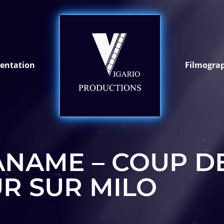
sentation
Filmogra
PANAME – COUP D
R SUR MILO