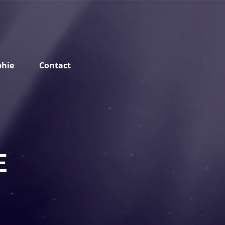
phie
Contact
E